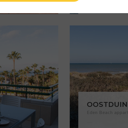
Völlig neu
OOSTDUIN
Eden Beach appar