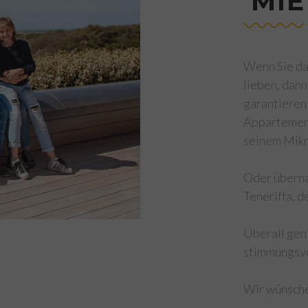
'MI
Wenn Sie da
lieben, dann
garantieren
Appartement
seinem Mikr
Oder überna
Teneriffa, d
Überall gen
stimmungsv
Wir wünsche