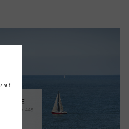
s auf
KERKE
al, Zeedijk 445
ad