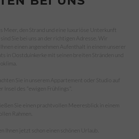
ETEN BEI UNS
s Meer, den Strand und eine luxuriöse Unterkunft
 sind Sie bei uns an der richtigen Adresse. Wir
 Ihnen einen angenehmen Aufenthalt in einem unserer
s in Oostduinkerke mit seinen breiten Stränden und
oklima.
chten Sie in unserem Appartement oder Studio auf
er Insel des "ewigen Frühlings".
ießen Sie einen prachtvollen Meeresblick in einem
ollen Rahmen.
n Ihnen jetzt schon einen schönen Urlaub.