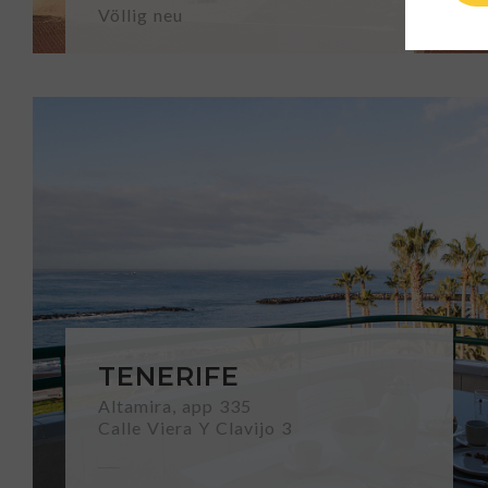
Völlig neu
TENERIFE
Altamira, app 335
Calle Viera Y Clavijo 3