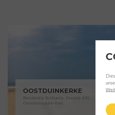
C
Dies
unse
Weit
OOSTDUINKERKE
Residentie Brittania, Zeedijk 435
Oostduinkerke-Bad