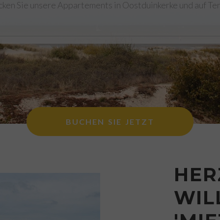
ken Sie unsere Appartements in Oostduinkerke und auf Ten
BUCHEN SIE JETZT
HER
WIL