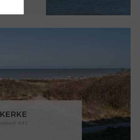
KERKE
tement A41